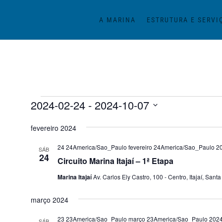
A MARINA
ESTRUTURA E SERVI
Eventos
2024-02-24
 - 
2024-10-07
Selecione
fevereiro 2024
a
data.
24 24America/Sao_Paulo fevereiro 24America/Sao_Paulo 2
SÁB
24
Circuito Marina Itajaí – 1ª Etapa
Marina Itajaí
Av. Carlos Ely Castro, 100 - Centro, Itajaí, Santa
março 2024
23 23America/Sao_Paulo março 23America/Sao_Paulo 202
SÁB