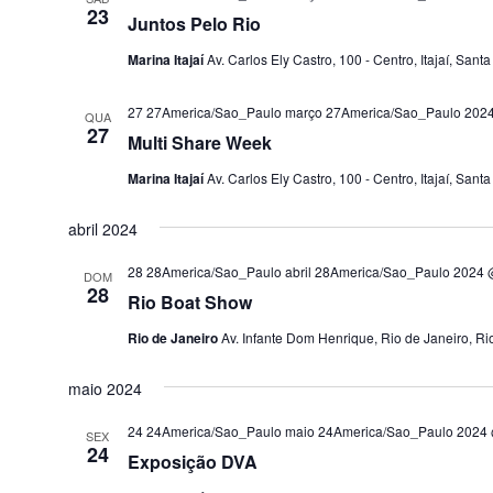
23
Juntos Pelo Rio
Marina Itajaí
Av. Carlos Ely Castro, 100 - Centro, Itajaí, Santa
27 27America/Sao_Paulo março 27America/Sao_Paulo 202
QUA
27
Multi Share Week
Marina Itajaí
Av. Carlos Ely Castro, 100 - Centro, Itajaí, Santa
abril 2024
28 28America/Sao_Paulo abril 28America/Sao_Paulo 2024 
DOM
28
Rio Boat Show
Rio de Janeiro
Av. Infante Dom Henrique, Rio de Janeiro, Rio
maio 2024
24 24America/Sao_Paulo maio 24America/Sao_Paulo 2024 
SEX
24
Exposição DVA