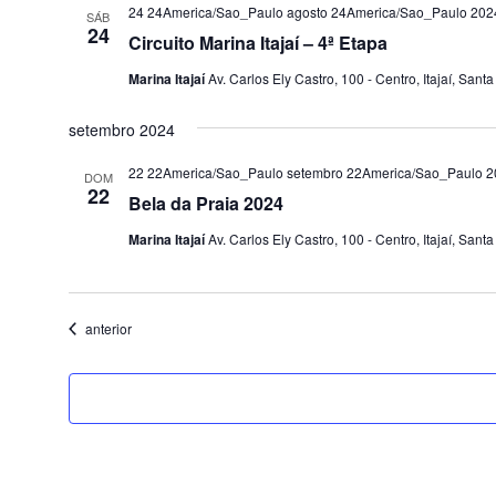
24 24America/Sao_Paulo agosto 24America/Sao_Paulo 202
SÁB
24
Circuito Marina Itajaí – 4ª Etapa
Marina Itajaí
Av. Carlos Ely Castro, 100 - Centro, Itajaí, Santa
setembro 2024
22 22America/Sao_Paulo setembro 22America/Sao_Paulo 2
DOM
22
Bela da Praia 2024
Marina Itajaí
Av. Carlos Ely Castro, 100 - Centro, Itajaí, Santa
Eventos
anterior