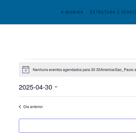
A MARINA
ESTRUTURA E SERVI
Eventos
for
Nenhuns eventos agendados para 30 30America/Sao_Paulo ab
Notice
30
2025-04-30
30America/Sao_Paulo
Selecione
abril
a
30America/Sao_Paulo
Dia anterior
data.
2025