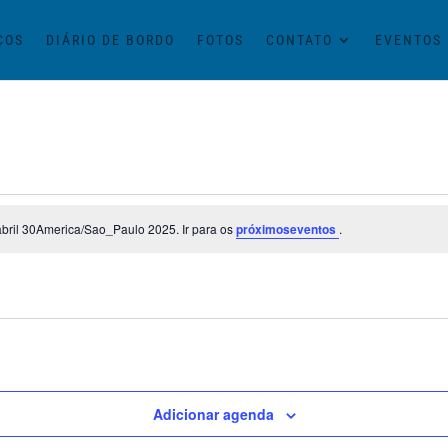
ÇOS
DIÁRIO DE BORDO
FOTOS
CONTATO
EVENTOS
ril 30America/Sao_Paulo 2025. Ir para os
próximoseventos
.
Adicionar agenda