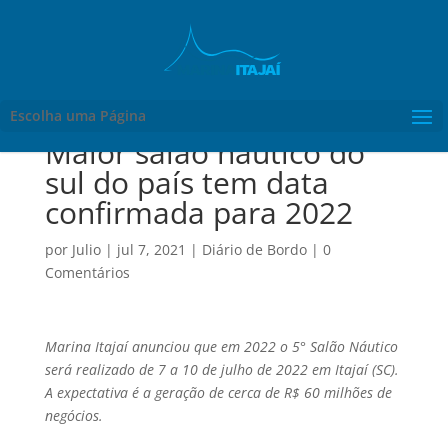
Escolha uma Página
Maior salão náutico do
sul do país tem data
confirmada para 2022
por
Julio
|
jul 7, 2021
|
Diário de Bordo
|
0
Comentários
Marina Itajaí anunciou que em 2022 o 5° Salão Náutico
será realizado de 7 a 10 de julho de 2022 em Itajaí (SC).
A expectativa é a geração de cerca de R$ 60 milhões de
negócios.