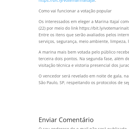
https://bit.ly/votemarinaitajai
.
Como vai funcionar a votação popular
Os interessados em eleger a Marina Itajaí como
(22) por meio do link https://bit.ly/votemarina
Entre os itens que serão avaliados pelos inte
serviços, segurança, meio ambiente, limpeza, 
A marina mais bem votada pelo público recebe
terceira dois pontos. Na segunda fase, além de
visitação técnica e vistoria presencial dos jur
O vencedor será revelado em noite de gala, 
São Paulo, SP, respeitando os protocolos de s
Enviar Comentário
O seu endereço de e-mail não será publicado.