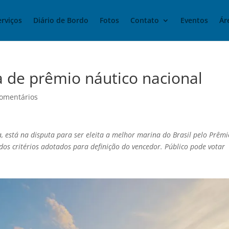
erviços
Diário de Bordo
Fotos
Contato
Eventos
Ár
sta de prêmio náutico nacional
omentários
na, está na disputa para ser eleita a melhor marina do Brasil pelo Prêm
os critérios adotados para definição do vencedor. Público pode votar