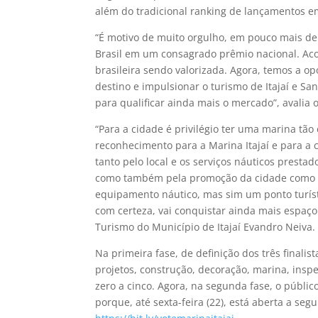
além do tradicional ranking de lançamentos em
“É motivo de muito orgulho, em pouco mais de
Brasil em um consagrado prêmio nacional. Aco
brasileira sendo valorizada. Agora, temos a o
destino e impulsionar o turismo de Itajaí e S
para qualificar ainda mais o mercado”, avalia o 
“Para a cidade é privilégio ter uma marina tão
reconhecimento para a Marina Itajaí e para a 
tanto pelo local e os serviços náuticos presta
como também pela promoção da cidade como de
equipamento náutico, mas sim um ponto turíst
com certeza, vai conquistar ainda mais espaço 
Turismo do Município de Itajaí Evandro Neiva.
Na primeira fase, de definição dos três finalis
projetos, construção, decoração, marina, ins
zero a cinco. Agora, na segunda fase, o público
porque, até sexta-feira (22), está aberta a se