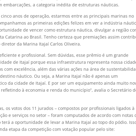
 embarcações, a categoria inédita de estruturas náuticas.
 cinco anos de operação, estarmos entre as principais marinas no
mpanhamos as primeiras edições felizes em ver a indústria náuti
portunidade de vencer como estrutura náutica, divulgar a região c
anta Catarina ao Brasil. Tenho certeza que premiações assim contr
diretor da Marina Itajaí Carlos Oliveira.
 eficiente e profissional. Sem dúvidas, esse prêmio é um grande
cidade de Itajaí porque essa infraestrutura representa nossa cidad
dos com excelência, além das várias ações na área de sustentabilid
stino náutico. Ou seja, a Marina Itajaí não é apenas um
ico da cidade de Itajaí. E por ser um equipamento ainda muito no
refletindo à economia e renda do município”, avalia o Secretário d
tas, os votos dos 11 jurados – compostos por profissionais ligados à
peção e serviços no setor – foram computados de acordo com notas 
 terá a oportunidade de levar a Marina Itajaí ao topo do pódio. Iss
gunda etapa da competição com votação popular pelo site: