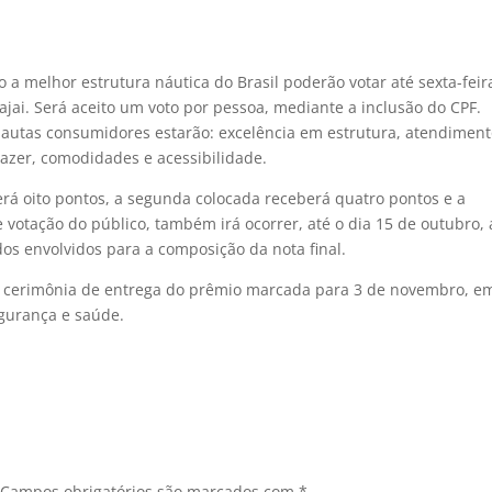
 a melhor estrutura náutica do Brasil poderão votar até sexta-feir
itajai. Será aceito um voto por pessoa, mediante a inclusão do CPF.
rnautas consumidores estarão: excelência em estrutura, atendiment
lazer, comodidades e acessibilidade.
rá oito pontos, a segunda colocada receberá quatro pontos e a
 votação do público, também irá ocorrer, até o dia 15 de outubro, 
ados envolvidos para a composição da nota final.
na cerimônia de entrega do prêmio marcada para 3 de novembro, e
egurança e saúde.
Campos obrigatórios são marcados com
*