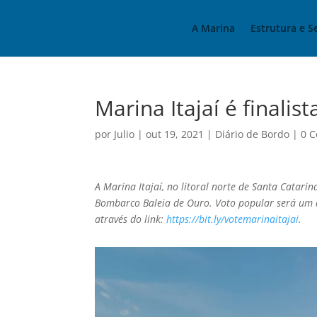
A Marina
Estrutura e S
Marina Itajaí é finali
por
Julio
|
out 19, 2021
|
Diário de Bordo
|
0 C
A Marina Itajaí, no litoral norte de Santa Catari
Bombarco Baleia de Ouro. Voto popular será um d
através do link:
https://bit.ly/votemarinaitajai
.