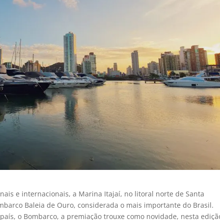
ais e internacionais, a Marina Itajaí, no litoral norte de Santa
ombarco Baleia de Ouro, considerada o mais importante do Brasil.
 país, o Bombarco, a premiação trouxe como novidade, nesta ediçã