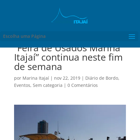
Escolha uma Página
“Feira de Usados Marina
Itajaí” continua neste fim
de semana
por
Marina Itajaí
|
nov 22, 2019
|
Diário de Bordo
,
Eventos
,
Sem categoria
|
0 Comentários