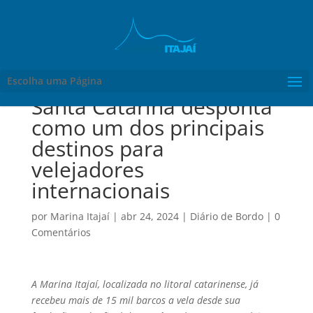
Escolha uma Página
Santa Catarina desponta
como um dos principais
destinos para
velejadores
internacionais
por
Marina Itajaí
|
abr 24, 2024
|
Diário de Bordo
|
0
Comentários
A Marina Itajaí, localizada no litoral catarinense, já
recebeu mais de 15 mil barcos a vela desde sua